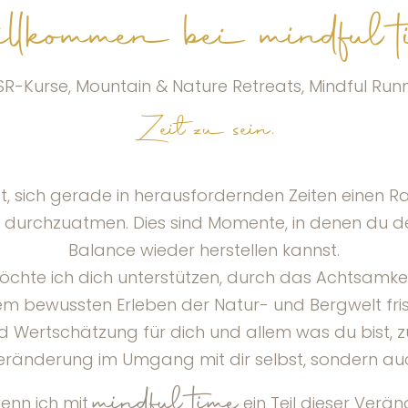
llkommen bei mindful t
R-Kurse, Mountain & Nature Retreats, Mindful Run
Zeit zu sein.
s ist, sich gerade in herausfordernden Zeiten einen
 durchzuatmen. Dies sind Momente, in denen du dei
Balance wieder herstellen kannst.
te ich dich unterstützen, durch das Achtsamkeits
ewussten Erleben der Natur- und Bergwelt frisc
 Wertschätzung für dich und allem was du bist, z
Veränderung im Umgang mit dir selbst, sondern au
mindful time
wenn ich mit
ein Teil dieser Verän