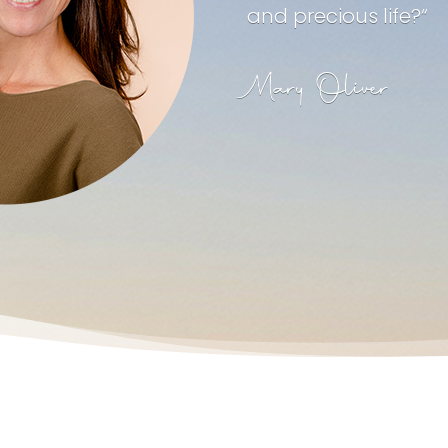
and precious life?“
Mary Oliver