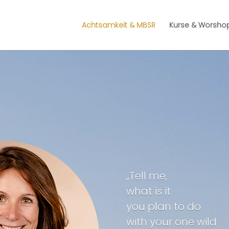
Achtsamkeit & MBSR
Kurse & Worsho
„Tell me,
what is it
you plan to do
with your one wild